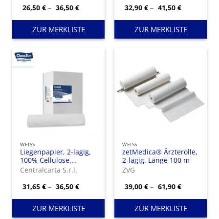
Preisspanne:
Preisspann
26,50
€
–
36,50
€
32,90
€
–
41,50
€
26,50 €
32,90 €
bis
bis
36,50 €
41,50 €
ZUR MERKLISTE
ZUR MERKLISTE
WEISS
WEISS
Liegenpapier, 2-lagig,
zetMedica® Ärzterolle,
100% Cellulose,
2-lagig, Länge 100 m
Rollenlänge 50 m, 135
Centralcarta S.r.l.
ZVG
Abrisse pro Rolle
Preisspanne:
Preisspann
31,65
€
–
36,50
€
39,00
€
–
61,90
€
31,65 €
39,00 €
bis
bis
36,50 €
61,90 €
ZUR MERKLISTE
ZUR MERKLISTE