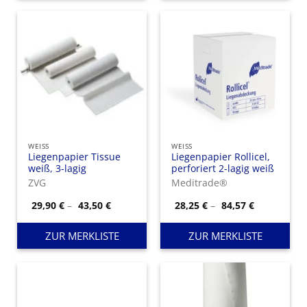
WEISS
WEISS
Liegenpapier Tissue
Liegenpapier Rollicel,
weiß, 3-lagig
perforiert 2-lagig weiß
ZVG
Meditrade®
Preisspanne:
Preisspann
29,90
€
–
43,50
€
28,25
€
–
84,57
€
29,90 €
28,25 €
bis
bis
43,50 €
84,57 €
ZUR MERKLISTE
ZUR MERKLISTE