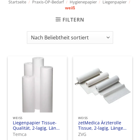
Startseite
/
Praxis-OP-Bedarf
/
Hygienepapier
/
Liegenpapier
/
weiß
FILTERN
WEISS
WEISS
Liegenpapier Tissue-
zetMedica Ärzterolle
Qualität, 2-lagig, Länge
Tissue, 2-lagig, Länge
50 m
50 m
Temca
ZVG