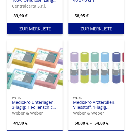
100% Cellulose, Länge
40 x 40 cm
80 m
Centralcarta S.r.l.
33,90
€
58,95
€
ZUR MERKLISTE
ZUR MERKLISTE
WEISS
WEISS
MedixPro Unterlagen,
MedixPro Ärzterollen,
3-lagig: 1 Folienschicht
Vliesstoff, 1-lagig,
und 2 Lagen Papier
Länge 50 m weiß
Weber & Weber
Weber & Weber
Preisspann
41,90
€
50,80
€
–
54,80
€
50,80 €
bis