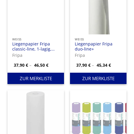
WEISS
WEISS
Liegenpapier Fripa
Liegenpapier Fripa
classic-line, 1-lagig,
duo-line+
Länge 50 m
Fripa
Fripa
Preisspanne:
Preisspann
37,90
€
–
46,50
€
37,90
€
–
45,34
€
37,90 €
37,90 €
bis
bis
46,50 €
45,34 €
ZUR MERKLISTE
ZUR MERKLISTE