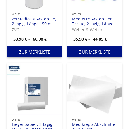
WEISS
WEISS
zetMedica® Ärzterolle,
MedixPro Ärzterollen,
2-lagig, Länge 150 m
Tissue, 2-lagig, Länge
50 m weiß
ZVG
Weber & Weber
Preisspanne:
Preisspann
53,90
€
–
66,90
€
35,90
€
–
44,85
€
53,90 €
35,90 €
bis
bis
66,90 €
44,85 €
ZUR MERKLISTE
ZUR MERKLISTE
WEISS
WEISS
Liegenpapier, 2-lagig,
Medikrepp-Abschnitte