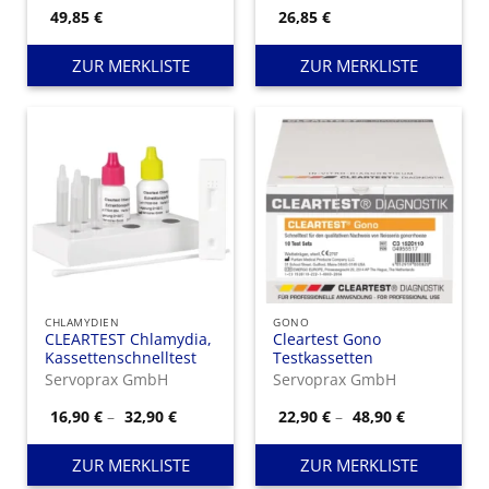
49,85
€
26,85
€
ZUR MERKLISTE
ZUR MERKLISTE
CHLAMYDIEN
GONO
CLEARTEST Chlamydia,
Cleartest Gono
Kassettenschnelltest
Testkassetten
Servoprax GmbH
Servoprax GmbH
Preisspanne:
Preisspann
16,90
€
–
32,90
€
22,90
€
–
48,90
€
16,90 €
22,90 €
bis
bis
32,90 €
48,90 €
ZUR MERKLISTE
ZUR MERKLISTE