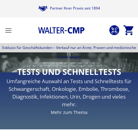
Zum
Partner Ihrer Praxis seit 1894
Inhalt
springen
Exklusiv für Geschäftskunden –
Verkauf nur an Ärzte, Praxen und medizinische
Einrichtungen
TESTS UND SCHNELLTESTS
Umfangreiche Auswahl an Tests und Schnelltests für
Schwangerschaft, Onkologie, Embolie, Thrombose,
Diagnostik, Infektionen, Urin, Drogen und vieles
mehr.
Mehr zum Thema