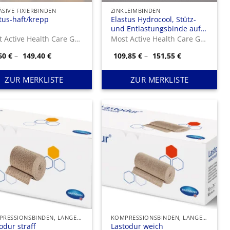
SIVE FIXIERBINDEN
ZINKLEIMBINDEN
tus-haft/krepp
Elastus Hydrocool, Stütz-
und Entlastungsbinde auf
Zinkleimbasis
Most Active Health Care GmbH
Most Active Health Care GmbH
Preisspanne:
Preisspanne:
,60
€
–
149,40
€
109,85
€
–
151,55
€
16,60 €
109,85 €
bis
bis
149,40 €
151,55 €
ZUR MERKLISTE
ZUR MERKLISTE
KOMPRESSIONSBINDEN, LANGER ZUG
KOMPRESSIONSBINDEN, LANGER ZUG
odur straff
Lastodur weich