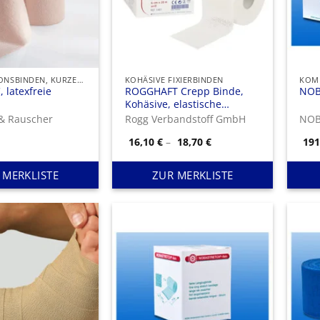
KOMPRESSIONSBINDEN, KURZER ZUG
KOHÄSIVE FIXIERBINDEN
, latexfreie
ROGGHAFT Crepp Binde,
NOB
Kohäsive, elastische
ionsbinde
Fixierbinde mit gekreppter
& Rauscher
Rogg Verbandstoff GmbH
NO
Struktur
Preisspanne:
16,10
€
–
18,70
€
19
16,10 €
bis
18,70 €
 MERKLISTE
ZUR MERKLISTE