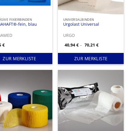
SIVE FIXIERBINDEN
UNIVERSALBINDEN
AHAFT®-fein, blau
Urgolast Universal
BAMED
URGO
Preisspanne:
85
€
40,94
€
–
70,21
€
40,94 €
bis
70,21 €
ZUR MERKLISTE
ZUR MERKLISTE