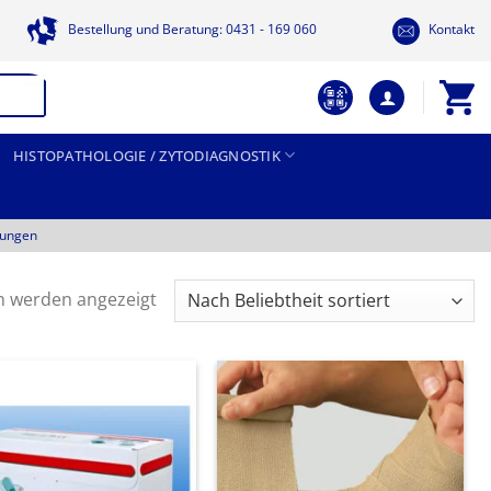
Bestellung und Beratung: 0431 - 169 060
Kontakt
HISTOPATHOLOGIE / ZYTODIAGNOSTIK
tungen
Nach
n werden angezeigt
Beliebtheit
sortiert