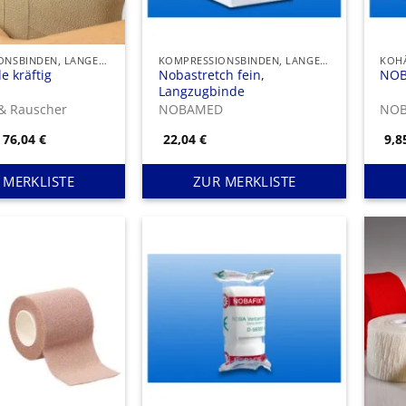
KOMPRESSIONSBINDEN, LANGER ZUG
KOMPRESSIONSBINDEN, LANGER ZUG
KOHÄ
e kräftig
Nobastretch fein,
NOB
Langzugbinde
& Rauscher
NOBAMED
NO
Preisspanne:
76,04
€
22,04
€
9,
37,68 €
bis
76,04 €
 MERKLISTE
ZUR MERKLISTE