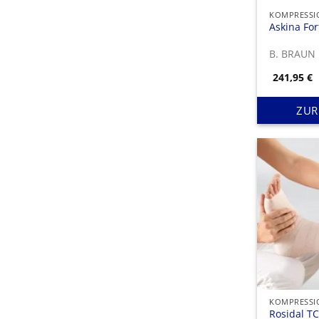
Askina For
B. BRAUN
241,95
€
ZUR
Rosidal T