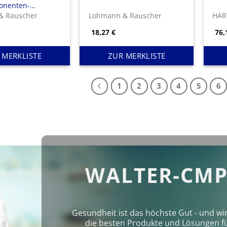
onenten-
ionssystem
& Rauscher
Lohmann & Rauscher
HA
18,27
€
76
 MERKLISTE
ZUR MERKLISTE
1
2
3
4
5
6
WALTER-CMP
Gesundheit ist das höchste Gut - und wi
die besten Produkte und Lösungen für 