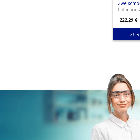
Zweikomp
Kompress
Lohmann 
222,29
€
ZUR