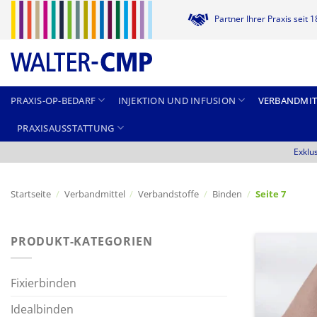
Zum
Partner Ihrer Praxis seit 
Inhalt
springen
PRAXIS-OP-BEDARF
INJEKTION UND INFUSION
VERBANDMIT
PRAXISAUSSTATTUNG
Exklu
Startseite
/
Verbandmittel
/
Verbandstoffe
/
Binden
/
Seite 7
PRODUKT-KATEGORIEN
Fixierbinden
Idealbinden