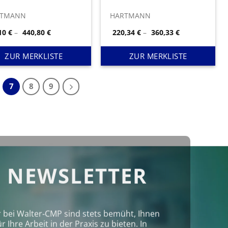
RTMANN
HARTMANN
Preisspanne:
Preisspanne:
,10
€
–
440,80
€
220,34
€
–
360,33
€
76,10 €
220,34 €
bis
bis
440,80 €
360,33 €
ZUR MERKLISTE
ZUR MERKLISTE
7
8
9
 NEWSLETTER
r bei Walter‑CMP sind stets bemüht, Ihnen
Ihre Arbeit in der Praxis zu bieten. In