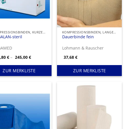
KOMPRESSIONSBINDEN, KURZER ZUG
KOMPRESSIONSBINDEN, LANGER ZUG
ALAN-steril
Dauerbinde fein
BAMED
Lohmann & Rauscher
Preisspanne:
1,80
€
–
245,00
€
37,68
€
191,80 €
bis
245,00 €
ZUR MERKLISTE
ZUR MERKLISTE