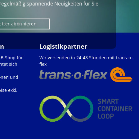
regelmäßig spannende Neuigkeiten für Sie.
etter abonnieren
en
Logistikpartner
2B-Shop für
Wir versenden in 24-48 Stunden mit trans-o-
htet sich
flex
onen und
ise exkl.