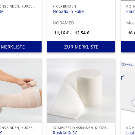
KOMPRESSIONSBINDEN, KURZER ZUG
FIXIERBINDEN
KOHÄ
te
Nobafix in Folie
Elas
NOBAMED
Preisspanne:
11,16
€
–
12,54
€
16
11,16 €
bis
12,54 €
 MERKLISTE
ZUR MERKLISTE
KOMPRESSIONSBINDEN, KURZER ZUG
KOMPRESSIONSBINDEN, KURZER ZUG
CS
Rosidal® SC
Last