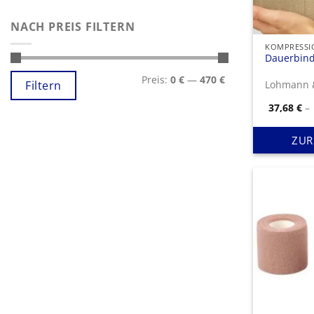
NACH PREIS FILTERN
Dauerbind
Min.
Max.
Preis:
0 €
—
470 €
Preis
Preis
Filtern
Lohmann 
37,68
€
–
ZUR