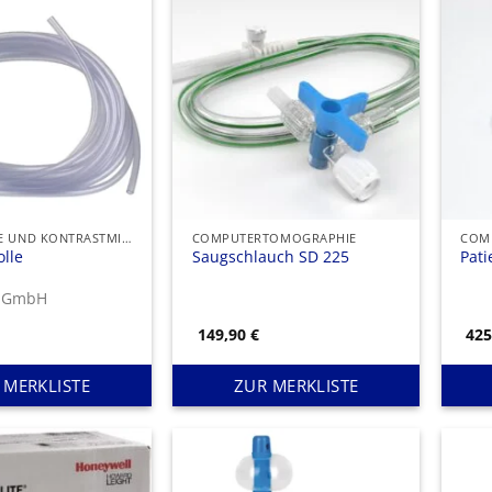
DARMROHRE UND KONTRASTMITTELBEUTEL
COMPUTERTOMOGRAPHIE
COM
olle
Saugschlauch SD 225
Pat
x GmbH
149,90
€
42
 MERKLISTE
ZUR MERKLISTE