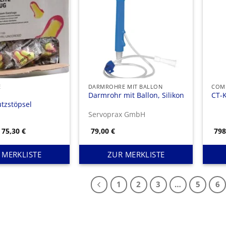
E
DARMROHRE MIT BALLON
COM
Darmrohr mit Ballon, Silikon
CT-
tzstöpsel
Servoprax GmbH
Preisspanne:
75,30
€
79,00
€
79
29,50 €
bis
75,30 €
 MERKLISTE
ZUR MERKLISTE
1
2
3
…
5
6