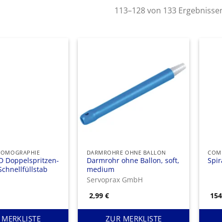
113–128 von 133 Ergebnisse
TOMOGRAPHIE
DARMROHRE OHNE BALLON
COM
 D Doppelspritzen-
Darmrohr ohne Ballon, soft,
Spir
 Schnellfüllstab
medium
Servoprax GmbH
2,99
€
15
 MERKLISTE
ZUR MERKLISTE