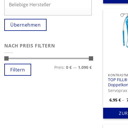
Übernehmen
NACH PREIS FILTERN
Min.
Max.
Preis:
0 €
—
1.090 €
Preis
Preis
Filtern
KONTRASTM
TOP FILL®
Doppelkon
Servopra
6,95
€
–
ZUR