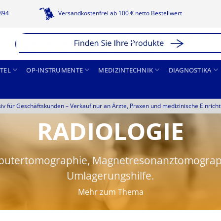
1894
Versandkostenfrei ab 100 € netto Bestellwert
TEL
OP-INSTRUMENTE
MEDIZINTECHNIK
DIAGNOSTIKA
siv für Geschäftskunden –
Verkauf nur an Ärzte, Praxen und medizinische Einrich
RADIOLOGIE
mputertomographie, Magnetresonanztomograp
Umlagerungshilfe.
Mehr zum Thema