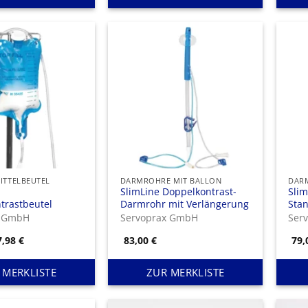
ITTELBEUTEL
DARMROHRE MIT BALLON
DAR
SlimLine Doppelkontrast-
Sli
trastbeutel
Darmrohr mit Verlängerung
Stan
x GmbH
Servoprax GmbH
Ser
Preisspanne:
7,98
€
83,00
€
79
6,95 €
bis
7,98 €
 MERKLISTE
ZUR MERKLISTE