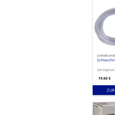
Schlauchr
Servopra
19,60
€
ZUR