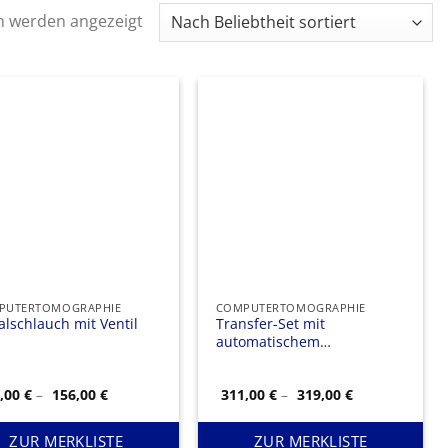
Nach
n werden angezeigt
Beliebtheit
sortiert
PUTERTOMOGRAPHIE
COMPUTERTOMOGRAPHIE
alschlauch mit Ventil
Transfer-Set mit
automatischem
Rückschlagventil
Preisspanne:
Preisspanne:
4,00
€
–
156,00
€
311,00
€
–
319,00
€
154,00 €
311,00 €
bis
bis
156,00 €
319,00 €
ZUR MERKLISTE
ZUR MERKLISTE