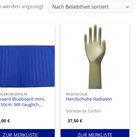
Nach
n werden angezeigt
Beliebtheit
sortiert
AGERUNGSHILFE
RADIOLOGIE
board Blueboard mini,
Handschuhe Radiaxon
 50cm, MR-tauglich,
t faltbar
Servoprax GmbH
0,00
€
37,50
€
ZUR MERKLISTE
ZUR MERKLISTE