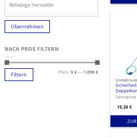
Übernehmen
NACH PREIS FILTERN
Min.
Max.
Preis:
0 €
—
1.090 €
Preis
Preis
Filtern
DARMROHRE
Sicherhei
Doppelkon
Servopra
15,20
€
ZUR