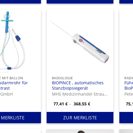
 MIT BALLON
RADIOLOGIE
RADI
tsdarmrohr für
BIOPINCE , automatisches
Füh
trast
Stanzbiopsiegerät
BioP
x GmbH
MHS Medizinhandel Strausberg OHG
Pete
Preisspanne:
77,41
€
–
368,55
€
75
77,41 €
bis
368,55 €
 MERKLISTE
ZUR MERKLISTE