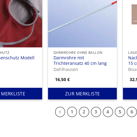
HUTZ
DARMROHRE OHNE BALLON
LAG
senschutz Modell
Darmrohre mit
Nack
Trichteransatz 40 cm lang
15 
Dahlhausen
Bis
16,50
€
32
 MERKLISTE
ZUR MERKLISTE
1
2
3
4
5
6