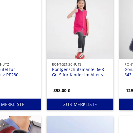
HUTZ
RÖNTGENSCHUTZ
RÖN
utel für
Röntgenschutzmantel 668
Gon
utz RP280
Gr. S für Kinder im Alter von
643
3-5 Jahren
cm
398,00
€
12
 MERKLISTE
ZUR MERKLISTE