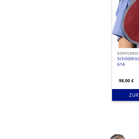
RÖNTGENSC
Schilddrü
614
98,00
€
ZUR