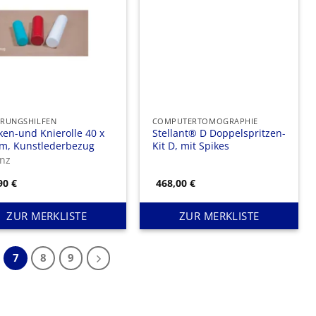
ERUNGSHILFEN
COMPUTERTOMOGRAPHIE
en-und Knierolle 40 x
Stellant® D Doppelspritzen-
cm, Kunstlederbezug
Kit D, mit Spikes
anz
,90
€
468,00
€
ZUR MERKLISTE
ZUR MERKLISTE
7
8
9