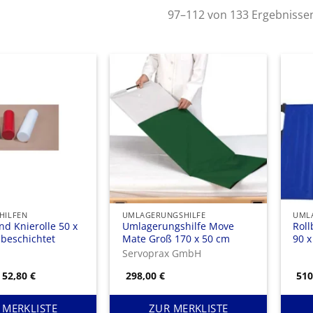
97–112 von 133 Ergebnisse
HILFEN
UMLAGERUNGSHILFE
UML
d Knierolle 50 x
Umlagerungshilfe Move
Roll
-beschichtet
Mate Groß 170 x 50 cm
90 x
nich
Servoprax GmbH
Preisspanne:
52,80
€
298,00
€
51
48,90 €
bis
52,80 €
 MERKLISTE
ZUR MERKLISTE