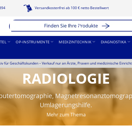
1894
Versandkostenfrei ab 100 € netto Bestellwert
TEL
OP-INSTRUMENTE
MEDIZINTECHNIK
DIAGNOSTIKA
siv für Geschäftskunden –
Verkauf nur an Ärzte, Praxen und medizinische Einrich
RADIOLOGIE
mputertomographie, Magnetresonanztomograp
Umlagerungshilfe.
Mehr zum Thema