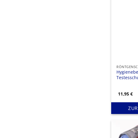
RÖNTGENSC
Hygienebe
Testessch
11,95
€
ZUR