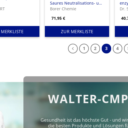
Saures Neutralisations- und
enzy
Vorspülmittel
Aufb
ERT
Borer Chemie
Dr.
Ins
71,95
€
40
End
 MERKLISTE
ZUR MERKLISTE
1
2
3
4
WALTER-CMP
Gesundheit ist das höchste Gut - und wi
die besten Produkte und Lösungen für 