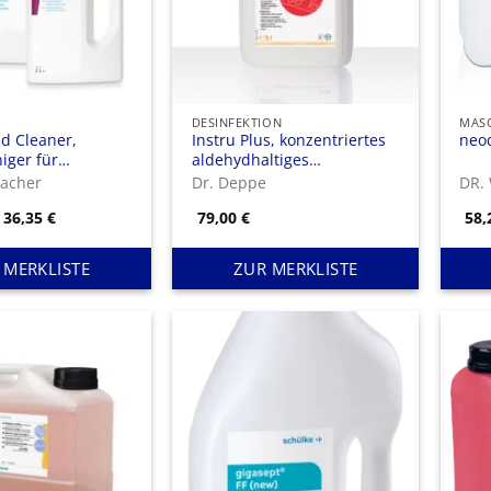
DESINFEKTION
d Cleaner,
Instru Plus, konzentriertes
neo
niger für
aldehydhaltiges
te und
Desinfektionsmittel für die
acher
Dr. Deppe
DR.
e
Instrumentendesinfektion
Preisspanne:
36,35
€
79,00
€
58
16,90 €
bis
36,35 €
 MERKLISTE
ZUR MERKLISTE