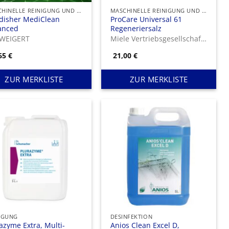
MASCHINELLE REINIGUNG UND DESINFEKTION
MASCHINELLE REINIGUNG UND DESINFEKTION
disher MediClean
ProCare Universal 61
anced
Regeneriersalz
 WEIGERT
Miele Vertriebsgesellschaft Deutschland KG
,65
€
21,00
€
ZUR MERKLISTE
ZUR MERKLISTE
IGUNG
DESINFEKTION
azyme Extra, Multi-
Anios Clean Excel D,