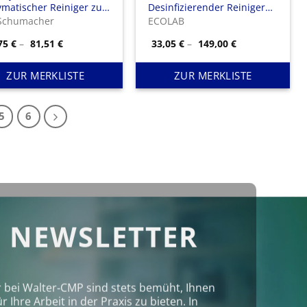
matischer Reiniger zur
Desinfizierender Reiniger
ereitung chirurgischer
für Medizinprodukte
 Schumacher
ECOLAB
trumente und
Preisspanne:
Preisspanne:
,75
€
–
81,51
€
33,05
€
–
149,00
€
oskope
40,75 €
33,05 €
bis
bis
81,51 €
149,00 €
ZUR MERKLISTE
ZUR MERKLISTE
5
6
 NEWSLETTER
r bei Walter‑CMP sind stets bemüht, Ihnen
Ihre Arbeit in der Praxis zu bieten. In