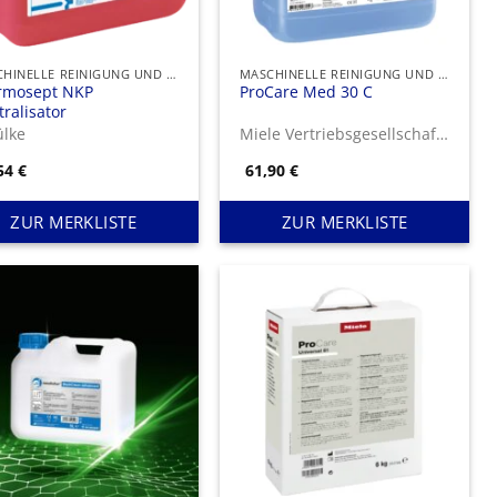
MASCHINELLE REINIGUNG UND DESINFEKTION
MASCHINELLE REINIGUNG UND DESINFEKTION
rmosept NKP
ProCare Med 30 C
ralisator
ülke
Miele Vertriebsgesellschaft Deutschland KG
,54
€
61,90
€
ZUR MERKLISTE
ZUR MERKLISTE