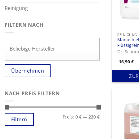
Reinigung
FILTERN NACH
REINIGUNG
Manushiel
Flüssigrei
Instrumen
Dr. Schum
Endoskop
16,90
€
–
Übernehmen
ZUR
NACH PREIS FILTERN
Min.
Max.
Preis:
0 €
—
220 €
Preis
Preis
Filtern