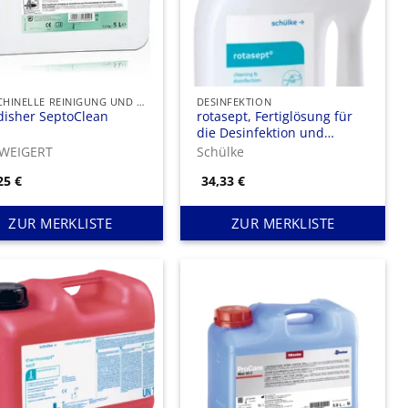
MASCHINELLE REINIGUNG UND DESINFEKTION
DESINFEKTION
disher SeptoClean
rotasept, Fertiglösung für
die Desinfektion und
Reinigung rotierender
 WEIGERT
Schülke
Instrumente
,25
€
34,33
€
ZUR MERKLISTE
ZUR MERKLISTE