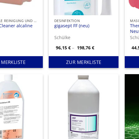
MASCHINELLE REINIGUNG UND DESINFEKTION
DESINFEKTION
Cleaner alcaline
gigasept FF (neu)
The
Neut
Schülke
Sch
Preisspanne:
96,15
€
–
198,76
€
44
96,15 €
bis
198,76 €
 MERKLISTE
ZUR MERKLISTE