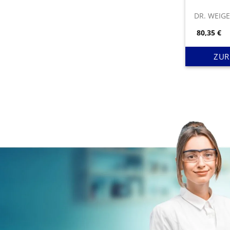
DR. WEIG
80,35
€
ZUR