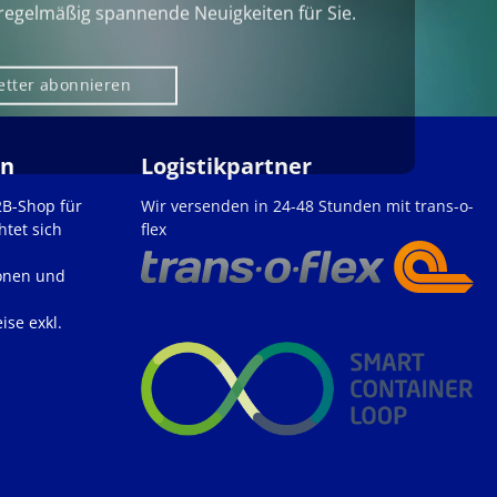
regelmäßig spannende Neuigkeiten für Sie.
etter abonnieren
en
Logistikpartner
2B-Shop für
Wir versenden in 24-48 Stunden mit trans-o-
htet sich
flex
onen und
ise exkl.