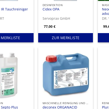
DESINFEKTION
 IR Tauchreiniger
Cidex OPA
Neo
adv
ERT
Servoprax GmbH
DR.
77,00
€
99
 MERKLISTE
ZUR MERKLISTE
ON
MASCHINELLE REINIGUNG UND DESINFEKTION
REIN
 Septo Plus
deconex ORGANACID
Plur