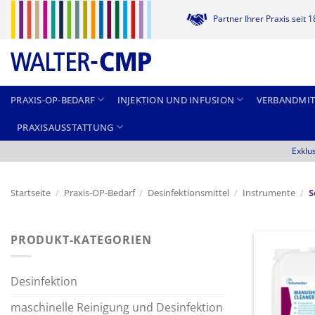
Zum
Partner Ihrer Praxis seit 
Inhalt
springen
PRAXIS-OP-BEDARF
INJEKTION UND INFUSION
VERBANDMIT
PRAXISAUSSTATTUNG
Exklu
Startseite
/
Praxis-OP-Bedarf
/
Desinfektionsmittel
/
Instrumente
/
S
PRODUKT-KATEGORIEN
Desinfektion
maschinelle Reinigung und Desinfektion