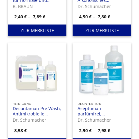
für normale und
Alkoholisches
sensible Haut
Händedesinfektionsmittel
B. BRAUN
Dr. Schumacher
zum Einreiben in die
Haut.
Preisspanne:
Preisspanne:
2,40
€
–
7,89
€
4,50
€
–
7,80
€
2,40 €
4,50 €
bis
bis
7,89 €
7,80 €
ZUR MERKLISTE
ZUR MERKLISTE
REINIGUNG
DESINFEKTION
Decontaman Pre Wash,
Aseptoman
Antimikrobielle
parfümfrei,
Waschlotion für Hände
Alkoholisches
Dr. Schumacher
Dr. Schumacher
und Haut
Händedesinfektionsmittel
Preisspanne:
8,58
€
2,90
€
–
7,98
€
2,90 €
bis