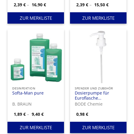
sensible Haut
Preisspanne:
Preisspanne
2,39
€
–
16,90
€
2,39
€
–
15,50
€
2,39 €
2,39 €
bis
bis
16,90 €
15,50 €
ZUR MERKLISTE
ZUR MERKLISTE
DESINFEKTION
SPENDER UND ZUBEHÖR
Softa-Man pure
Dosierpumpe für
Euroflasche
(Einmalpumpe)
B. BRAUN
BODE Chemie
Preisspanne:
1,89
€
–
9,40
€
0,98
€
1,89 €
bis
9,40 €
ZUR MERKLISTE
ZUR MERKLISTE