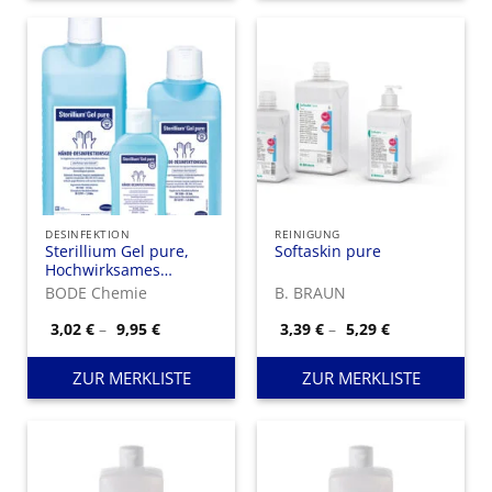
DESINFEKTION
REINIGUNG
Sterillium Gel pure,
Softaskin pure
Hochwirksames
Hände-
BODE Chemie
B. BRAUN
Desinfektionsgel mit
bewährtem
Preisspanne:
Preisspanne:
3,02
€
–
9,95
€
3,39
€
–
5,29
€
3,02 €
3,39 €
feuchtigkeitsspendenden
bis
bis
Pflegekomplex.
9,95 €
5,29 €
ZUR MERKLISTE
ZUR MERKLISTE