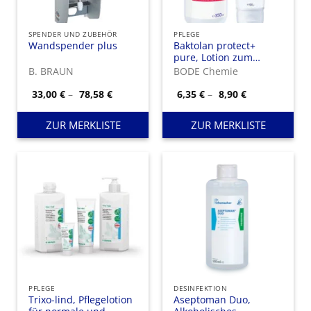
SPENDER UND ZUBEHÖR
PFLEGE
Wandspender plus
Baktolan protect+
pure, Lotion zum
Schutz vor wässrigen
B. BRAUN
BODE Chemie
Lösungen und
regenerierende Pflege
Preisspanne:
Preisspanne:
33,00
€
–
78,58
€
6,35
€
–
8,90
€
33,00 €
6,35 €
für rissige und stark
bis
bis
beanspruchte Haut.
78,58 €
8,90 €
ZUR MERKLISTE
ZUR MERKLISTE
PFLEGE
DESINFEKTION
Trixo-lind, Pflegelotion
Aseptoman Duo,