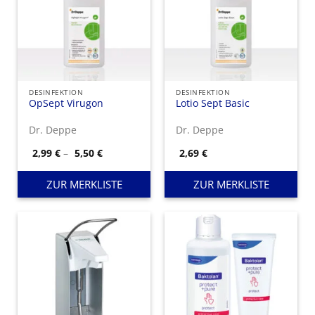
DESINFEKTION
DESINFEKTION
OpSept Virugon
Lotio Sept Basic
Dr. Deppe
Dr. Deppe
Preisspanne:
2,99
€
–
5,50
€
2,69
€
2,99 €
bis
5,50 €
ZUR MERKLISTE
ZUR MERKLISTE