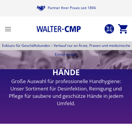
Zum
Partner Ihrer Praxis seit 1894
Inhalt
springen
Exklusiv für Geschäftskunden –
Verkauf nur an Ärzte, Praxen und medizinische
Einrichtungen
HÄNDE
Große Auswahl für professionelle Handhygiene:
Unser Sortiment für Desinfektion, Reinigung und
Pflege für saubere und geschütze Hände in jedem
Umfeld.