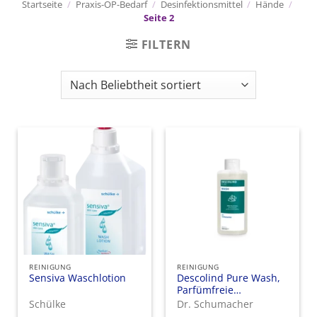
Startseite
/
Praxis-OP-Bedarf
/
Desinfektionsmittel
/
Hände
/
Seite 2
FILTERN
REINIGUNG
REINIGUNG
Sensiva Waschlotion
Descolind Pure Wash,
Parfümfreie
Waschlotion – für die
Schülke
Dr. Schumacher
normale, trockene und