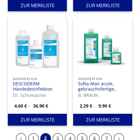
7,98 €
ZUR MERKLISTE
ZUR MERKLISTE
DESINFEKTION
DESINFEKTION
DESCODERM
Softa-Man acute,
Händedesinfektion
gebrauchsfertige
alkoholische Lösung
Dr. Schumacher
B. BRAUN
für die schnelle
viruzide
Preisspanne:
Preisspanne:
4,60
€
–
36,90
€
2,29
€
–
9,90
€
4,60 €
2,29 €
Händedesinfektion
bis
bis
36,90 €
9,90 €
ZUR MERKLISTE
ZUR MERKLISTE
1
2
3
4
5
6
7