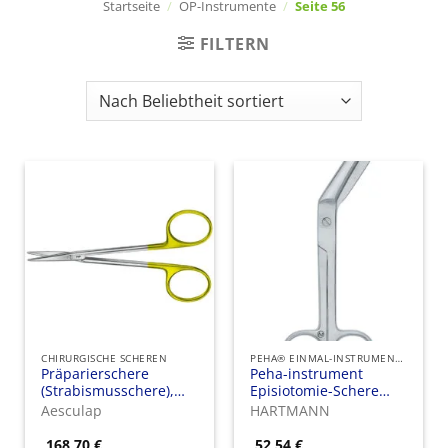
Startseite
/
OP-Instrumente
/
Seite 56
FILTERN
CHIRURGISCHE SCHEREN
PEHA® EINMAL-INSTRUMENTE
Präparierschere
Peha-instrument
(Strabismusschere),
Episiotomie-Schere
gerade, DUROTIP
BRAUN-STADLER
Aesculap
HARTMANN
Hartmetall, feines
Modell,
168,70
€
52,54
€