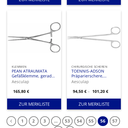
KLEMMEN
CHIRURGISCHE SCHEREN
PEAN ATRAUMATA
TOENNIS-ADSON
Gefäßklemme, gerade,
Präparierschere,
155 mm (6″), DE
gebogen, feines
Aesculap
Aesculap
BAKEY-Zahnung,
Modell,
Maullänge: 50 mm
stumpf/stumpf, 175
Preisspan
165,80
€
94,50
€
–
101,20
€
94,50 €
mm
bis
101,20 €
ZUR MERKLISTE
ZUR MERKLISTE
1
2
3
…
53
54
55
56
57