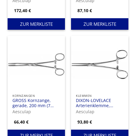
Aesculap
Aesculap
Hartmetall,
mm
stumpf/stumpf, 165
172,40
€
87,10
€
mm
ZUR MERKLISTE
ZUR MERKLISTE
KORNZANGEN
KLEMMEN
GROSS Kornzange,
DIXON-LOVELACE
gerade, 200 mm (7
Arterienklemme,
7/8″), gerieft,
gerade, 160 mm (6
Aesculap
Aesculap
Durchsteckschluss, mit
1/4″), feingliedrig,
Sperre
stumpf
66,40
€
93,80
€
ZUR MERKLISTE
ZUR MERKLISTE