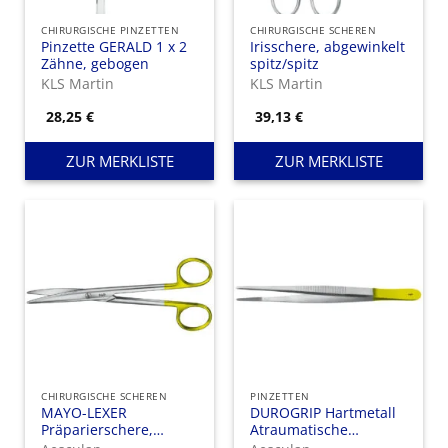
CHIRURGISCHE PINZETTEN
CHIRURGISCHE SCHEREN
Pinzette GERALD 1 x 2
Irisschere, abgewinkelt
Zähne, gebogen
spitz/spitz
KLS Martin
KLS Martin
28,25
€
39,13
€
ZUR MERKLISTE
ZUR MERKLISTE
CHIRURGISCHE SCHEREN
PINZETTEN
MAYO-LEXER
DUROGRIP Hartmetall
Präparierschere,
Atraumatische
gebogen, DUROTIP
Pinzette, gerade, 145