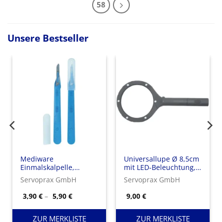
58
Unsere Bestseller
Mediware
Universallupe Ø 8,5cm
Einmalskalpelle,
mit LED-Beleuchtung,
Edelstahl –
Vergrößerung: 5-fach
Servoprax GmbH
Servoprax GmbH
Ausführung
nne:
Preisspanne:
3,90
€
–
5,90
€
9,00
€
3,90 €
bis
5,90 €
ZUR MERKLISTE
ZUR MERKLISTE