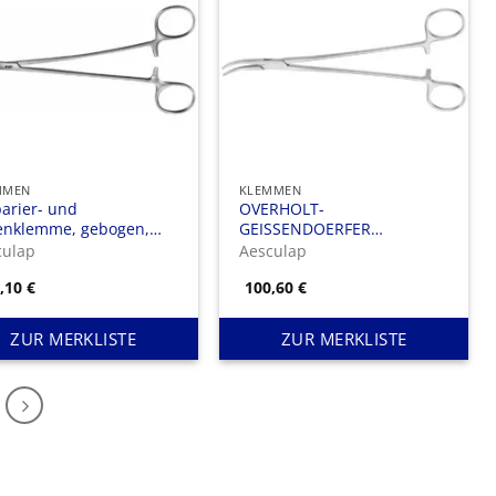
MMEN
KLEMMEN
arier- und
OVERHOLT-
enklemme, gebogen,
GEISSENDOERFER
 mm, S-förmig gebogen,
Präparier- u. Fadenklemme,
culap
Aesculap
gebogen, 205 mm (8″), Fig. 1
8,10
€
100,60
€
ZUR MERKLISTE
ZUR MERKLISTE