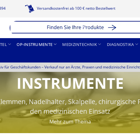
1894
Versandkostenfrei ab 100 € netto Bestellwert
TEL
OP-INSTRUMENTE
MEDIZINTECHNIK
DIAGNOSTIKA
siv für Geschäftskunden –
Verkauf nur an Ärzte, Praxen und medizinische Einrich
INSTRUMENTE
lemmen, Nadelhalter, Skalpelle, chirurgisch
den medizinischen Einsatz
Mehr zum Thema