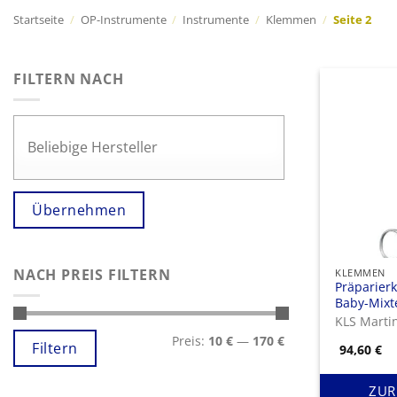
Startseite
/
OP-Instrumente
/
Instrumente
/
Klemmen
/
Seite 2
FILTERN NACH
Übernehmen
NACH PREIS FILTERN
KLEMMEN
Präparier
Baby-Mixt
gebogen
KLS Marti
Min.
Max.
Preis:
10 €
—
170 €
Preis
Preis
Filtern
94,60
€
ZUR