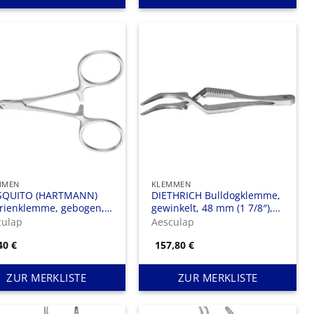
MMEN
KLEMMEN
QUITO (HARTMANN)
DIETHRICH Bulldogklemme,
erienklemme, gebogen,
gewinkelt, 48 mm (1 7/8″),
mm (4″), feingliedrig
Maullänge: 10 mm (3/8″”),
culap
Aesculap
Mikro
,40
€
157,80
€
ZUR MERKLISTE
ZUR MERKLISTE