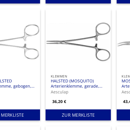
KLEMMEN
KLE
LSTED
HALSTED (MOSQUITO)
MOS
lemme, gebogen,
Arterienklemme, gerade,
Art
), feingliedrig, 1
125 mm (5″), feingliedrig
100 
Aesculap
Aes
36,20
€
43
 MERKLISTE
ZUR MERKLISTE