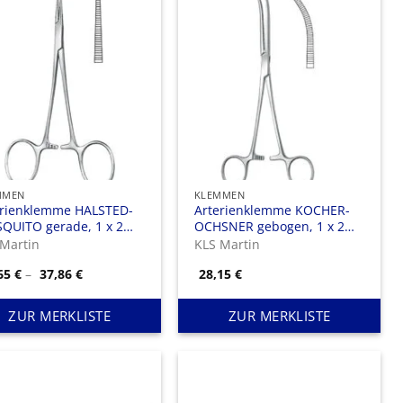
MMEN
KLEMMEN
erienklemme HALSTED-
Arterienklemme KOCHER-
QUITO gerade, 1 x 2
OCHSNER gebogen, 1 x 2
ne
Zähne
 Martin
KLS Martin
Preisspanne:
,65
€
–
37,86
€
28,15
€
19,65 €
bis
37,86 €
ZUR MERKLISTE
ZUR MERKLISTE