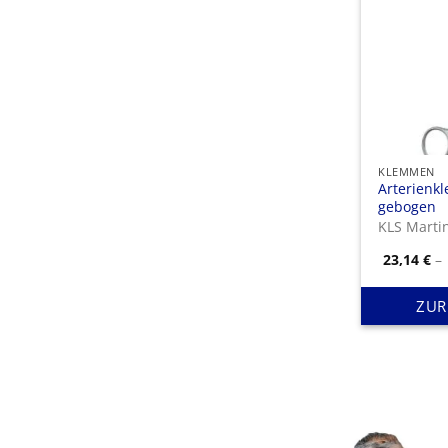
KLEMMEN
Arterien
gebogen
KLS Marti
23,14
€
–
ZUR