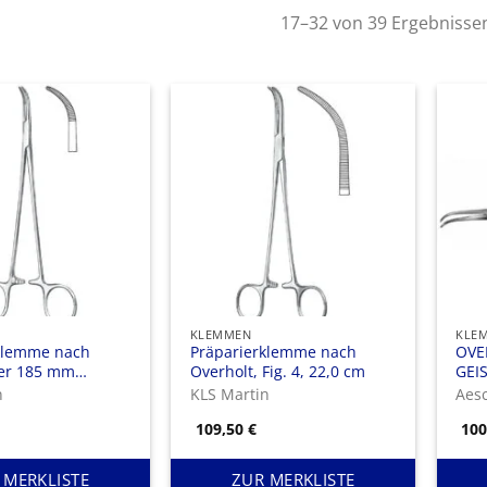
17–32 von 39 Ergebnisse
KLEMMEN
KLE
klemme nach
Präparierklemme nach
OVE
er 185 mm
Overholt, Fig. 4, 22,0 cm
GEI
Präp
n
KLS Martin
Aes
Fad
109,50
€
10
195 
 MERKLISTE
ZUR MERKLISTE