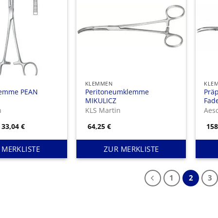
KLEMMEN
KLE
klemme PEAN
Peritoneumklemme
Präp
MIKULICZ
Fad
185
n
KLS Martin
Aes
Preisspanne:
33,04
€
64,25
€
15
23,14 €
bis
33,04 €
 MERKLISTE
ZUR MERKLISTE
1
2
3