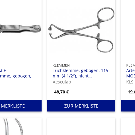
KLEMMEN
KLE
ACH
Tuchklemme, gebogen, 115
Art
emme, gebogen,
mm (4 1/2″), nicht
MOS
), Maullänge: 16
perforierend, stumpf,
Zäh
Aesculap
KLS
48,70
€
19
 MERKLISTE
ZUR MERKLISTE