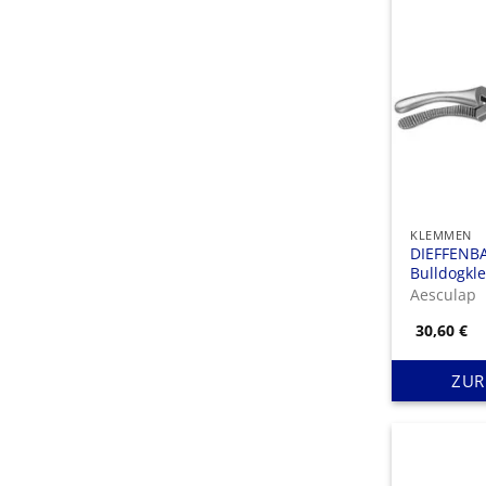
KLEMMEN
DIEFFENB
Bulldogkl
50 mm (2″
Aesculap
mm
30,60
€
ZUR