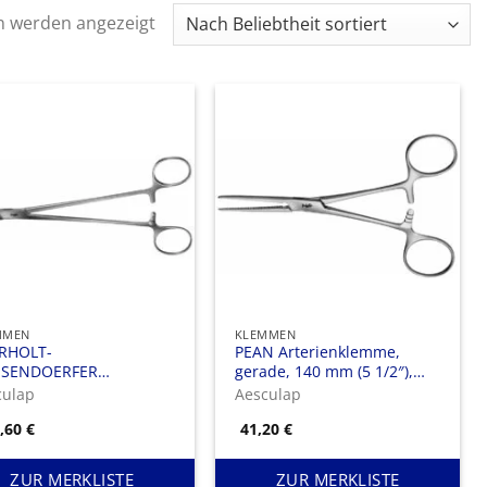
Nach
n werden angezeigt
Beliebtheit
sortiert
MMEN
KLEMMEN
RHOLT-
PEAN Arterienklemme,
SSENDOERFER
gerade, 140 mm (5 1/2″),
arier- und
stumpf
culap
Aesculap
enklemme, gebogen,
0,60
€
41,20
€
mm, Fig. 0
ZUR MERKLISTE
ZUR MERKLISTE