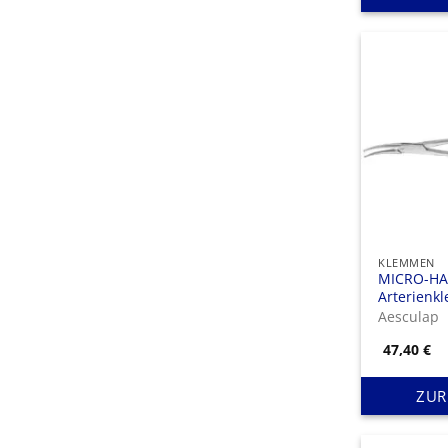
KLEMMEN
MICRO-HA
Arterienk
125 mm (5″
Aesculap
x 2 Zähne
47,40
€
ZUR