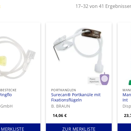
17–32 von 41 Ergebnisse
2
SBESTECKE
PORTKANÜLEN
MAN
ingflo
Surecan® Portkanüle mit
Mand
Fixationsflügeln
Int
x GmbH
B. BRAUN
Dis
14,06
€
23
 MERKLISTE
ZUR MERKLISTE