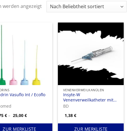
Nach
n werden angezeigt
Beliebtheit
sortiert
DRINS
VENENVERWEILKANÜLEN
rin Vasuflo Int / Ecoflo
Insyte-W
Venenverweilkatheter mit
Flügel
pomed
BD
Preisspanne:
,75
€
–
25,00
€
1,38
€
23,75 €
bis
25,00 €
ZUR MERKLISTE
ZUR MERKLISTE