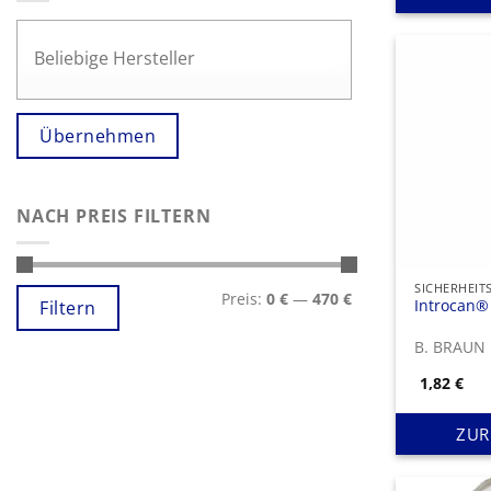
Übernehmen
NACH PREIS FILTERN
Min.
Max.
Preis:
0 €
—
470 €
Preis
Preis
Introcan®
Filtern
B. BRAUN
1,82
€
ZUR