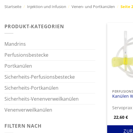
Startseite
/
Injektion und Infusion
/
Venen- und Portkanülen
/
Seite 
PRODUKT-KATEGORIEN
Mandrins
Perfusionsbestecke
Portkanülen
Sicherheits-Perfusionsbestecke
Sicherheits-Portkanülen
PERFUSION
Kanülen W
Sicherheits-Venenverweilkanülen
Servopra
Venenverweilkanülen
22,60
€
FILTERN NACH
ZUR