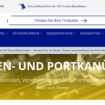
1894
Versandkostenfrei ab 100 € netto Bestellwert
TEL
OP-INSTRUMENTE
MEDIZINTECHNIK
DIAGNOSTIKA
siv für Geschäftskunden –
Verkauf nur an Ärzte, Praxen und medizinische Einrich
EN- UND PORTKAN
kanülen, Venenverweilkanülen, Portnadeln, 
Mehr zum Thema