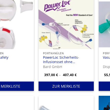
EN
PORTKANÜLEN
PERF
Safety
PowerLoc Sicherheits-
Vasu
Infusionsset ohne
Injektionsmöglichkeit
Bard GmbH
Dis
Preisspanne:
397,00
€
–
407,40
€
55
397,00 €
bis
407,40 €
 MERKLISTE
ZUR MERKLISTE