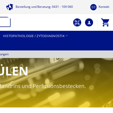
Bestellung und Beratung: 0431 - 169 060
Kontakt
HISTOPATHOLOGIE / ZYTODIAGNOSTIK
tungen
ÜLEN
Mandrins und Perfusionsbestecken.