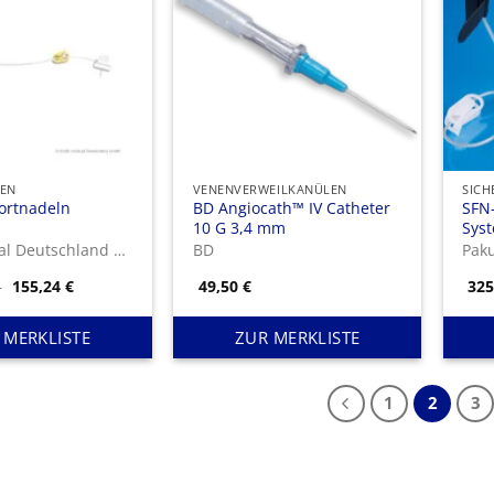
EN
VENENVERWEILKANÜLEN
SICH
ortnadeln
BD Angiocath™ IV Catheter
SFN-
10 G 3,4 mm
Sys
ICU Medical Deutschland GmbH
BD
Preisspanne:
–
155,24
€
49,50
€
32
137,34 €
bis
155,24 €
 MERKLISTE
ZUR MERKLISTE
1
2
3