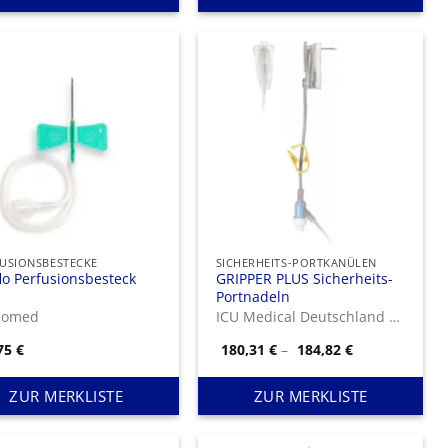
USIONSBESTECKE
SICHERHEITS-PORTKANÜLEN
lo Perfusionsbesteck
GRIPPER PLUS Sicherheits-
Portnadeln
pomed
ICU Medical Deutschland GmbH
Preisspanne:
,75
€
180,31
€
–
184,82
€
180,31 €
bis
184,82 €
ZUR MERKLISTE
ZUR MERKLISTE