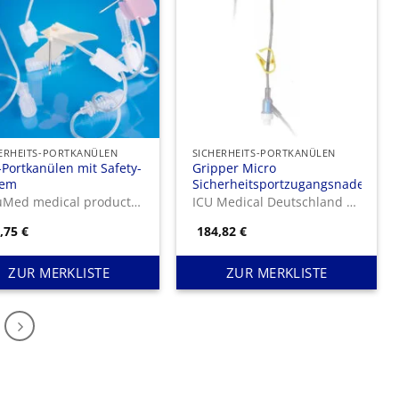
ERHEITS-PORTKANÜLEN
SICHERHEITS-PORTKANÜLEN
Portkanülen mit Safety-
Gripper Micro
tem
Sicherheitsportzugangsnadel
PakuMed medical products Gmbh
ICU Medical Deutschland GmbH
5,75
€
184,82
€
ZUR MERKLISTE
ZUR MERKLISTE