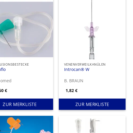
USIONSBESTECKE
VENENVERWEILKANÜLEN
flo
Introcan® W
pomed
B. BRAUN
,50
€
1,82
€
ZUR MERKLISTE
ZUR MERKLISTE