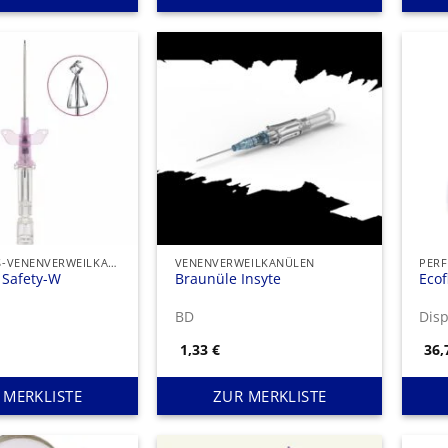
SICHERHEITS-VENENVERWEILKANÜLEN
VENENVERWEILKANÜLEN
PERF
 Safety-W
Braunüle Insyte
Ecof
BD
Dis
1,33
€
36
 MERKLISTE
ZUR MERKLISTE